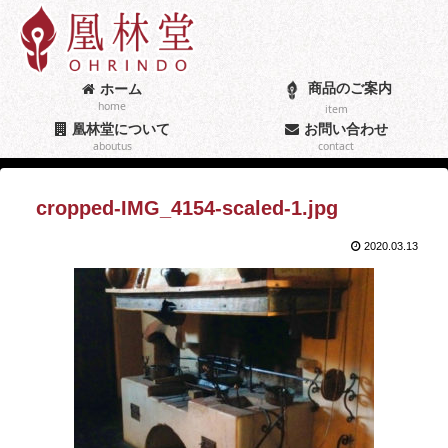
商品のご案内
ホーム
home
item
凰林堂について
お問い合わせ
aboutus
contact
cropped-IMG_4154-scaled-1.jpg
2020.03.13